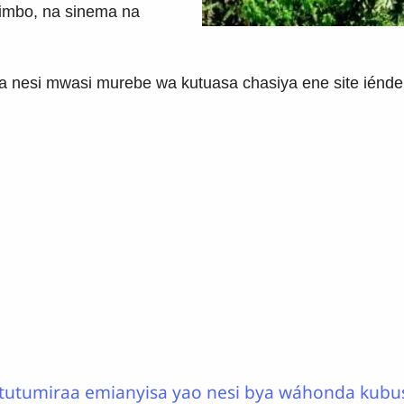
yimbo,
na sinema na
a nesi mwasi murebe wa kutuasa chasiya ene site ién
tutumiraa emianyisa yao nesi bya wáhonda kubu