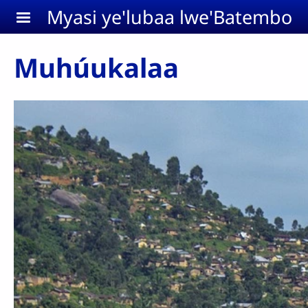
Aller au contenu principal
Myasi ye'lubaa lwe'Batembo
Muhúukalaa