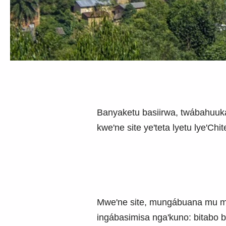
Banyaketu basiirwa, twábahuu
kwe'ne site ye'teta lyetu lye'Ch
Mwe'ne site, mungábuana mu m
ingábasimisa nga'kuno: bitabo