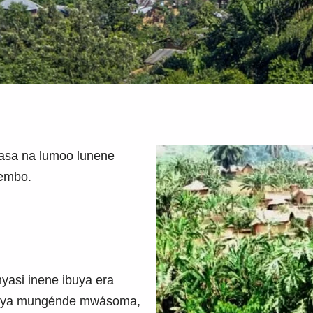
kasa na lumoo lunene
itembo.
yasi inene ibuya era
 bya mungénde mwásoma,