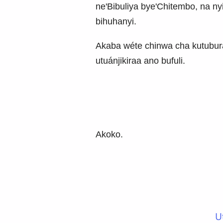
ne'Bibuliya bye'Chitembo, na n
bihuhanyi.
Akaba wéte chinwa cha kutubur
utuánjikiraa ano bufuli.
Akoko.
U