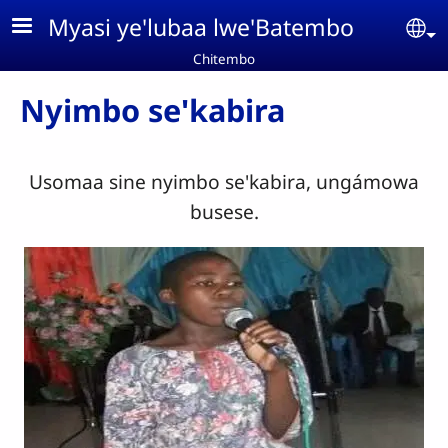
Aller au contenu principal
Myasi ye'lubaa lwe'Batembo
Se
Chitembo
Nyimbo se'kabira
Usomaa sine nyimbo se'kabira, ungámowa
busese.