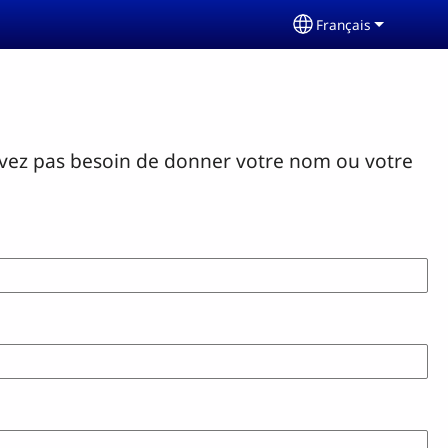
Français
Select your langu
avez pas besoin de donner votre nom ou votre