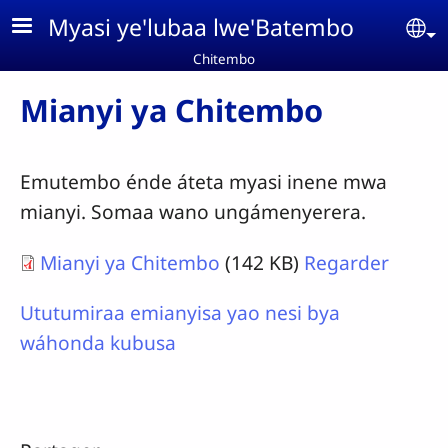
Aller au contenu principal
Myasi ye'lubaa lwe'Batembo
Se
Chitembo
Mianyi ya Chitembo
Emutembo énde áteta myasi inene mwa
mianyi. Somaa wano ungámenyerera.
Mianyi ya Chitembo
(142 KB)
Regarder
Ututumiraa emianyisa yao nesi bya
wáhonda kubusa