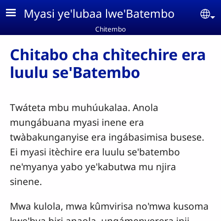
Aller au contenu principal
Myasi ye'lubaa lwe'Batembo
Se
Chitembo
Chitabo cha chìtechire era
luulu se'Batembo
Twáteta mbu muhúukalaa. Anola
mungábuana myasi inene era
twàbakunganyise era ingábasimisa busese.
Ei myasi itèchire era luulu se'batembo
ne'myanya yabo ye'kabutwa mu njira
sinene.
Mwa kulola, mwa kûmvirisa no'mwa kusoma
kwe'bya biri anaola, ungámenyerera inji