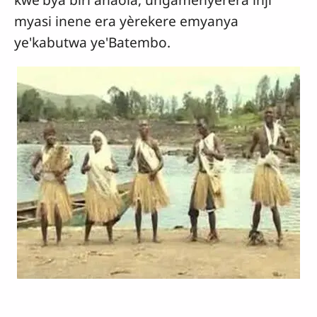
myasi inene era yèrekere emyanya
ye'kabutwa ye'Batembo.