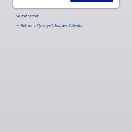
Se connecter
← Retour à
Myasi ye'lubaa lwe'Batembo