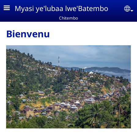
Aller au contenu principal
Myasi ye'lubaa lwe'Batembo
Se
Chitembo
Bienvenu