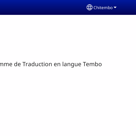
Chitembo
Select your langua
gramme de Traduction en langue Tembo