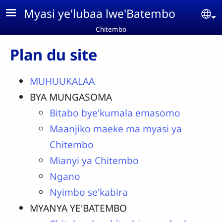
Aller au contenu principal
Myasi ye'lubaa lwe'Batembo
Se
Chitembo
Plan du site
MUHUUKALAA
BYA MUNGASOMA
Bitabo bye'kumala emasomo
Maanjiko maeke ma myasi ya
Chitembo
Mianyi ya Chitembo
Ngano
Nyimbo se'kabira
MYANYA YE'BATEMBO