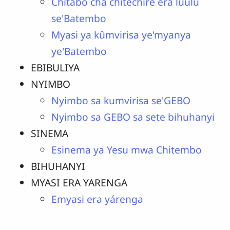
Chitabo cha chìtechire era luulu
se'Batembo
Myasi ya kûmvirisa ye'myanya
ye'Batembo
EBIBULIYA
NYIMBO
Nyimbo sa kumvirisa se'GEBO
Nyimbo sa GEBO sa sete bihuhanyi
SINEMA
Esinema ya Yesu mwa Chitembo
BIHUHANYI
MYASI ERA YARENGA
Emyasi era yárenga